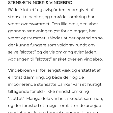
STENSÆTNINGER & VINDEBRO
Både ”slottet” og avlsgården er omgivet af
stensatte banker, og området omkring har
været oversvømmet. Den lille bæk, der løber
gennem sænkningen øst for anlægget, har
været opstemmet, således at der opstod en sø,
der kunne fungere som voldgrav rundt om
selve ”slottet” og delvis omkring avlsgården.
Adgangen til ”slottet” er sket over en vindebro.
Vindebroen var for længst væk og erstattet af
en trist dæmning, og både den og de
imponerende stensatte banker var i et hurtigt
tiltagende forfald - ikke mindst omkring
”slottet”. Mange dele var helt skredet sammen,
og der forestod et meget omfattende arbejde
med at genskabe stensætningerne. Ligesom