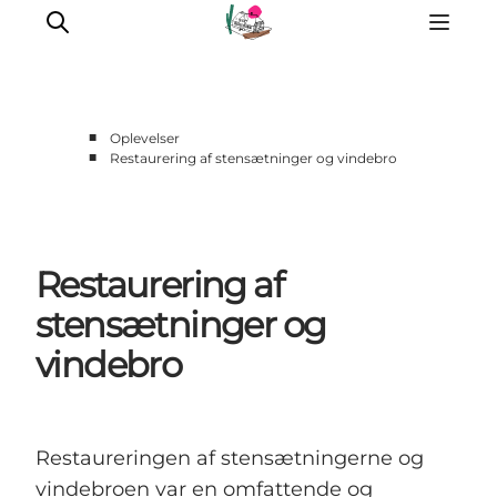
■
Oplevelser
■
Restaurering af stensætninger og vindebro
Oplevelser
Café & butik
Geopark Besøgscenter
Restaurering af
Om Søbygaard
Det sker
stensætninger og
vindebro
Restaureringen af stensætningerne og
vindebroen var en omfattende og