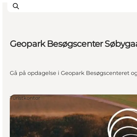
Geopark Besøgscenter Søbyga
Oplevelser
Café & butik
Geopark Besøgscenter
Gå på opdagelse i Geopark Besøgscenteret og b
Om Søbygaard
Det sker
Turistkontor