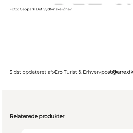
Foto
:
Geopark Det Sydfynske Øhav
Sidst opdateret af:
Ærø Turist & Erhverv
post@arre.d
Relaterede produkter