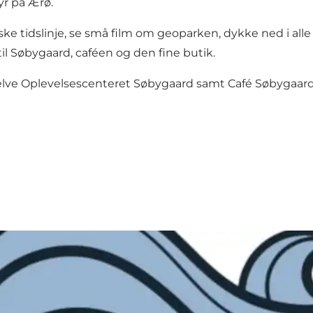
yr på Ærø.
ke tidslinje, se små film om geoparken, dykke ned i all
l Søbygaard, caféen og den fine butik.
selve Oplevelsescenteret Søbygaard samt Café Søbygaard,