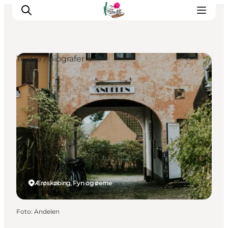
Teatre / biografer
Oplevelser
Café & butik
Geopark Besøgscenter
Om Søbygaard
Det sker
Ærøskøbing, Fyn og øerne
Foto
:
Andelen