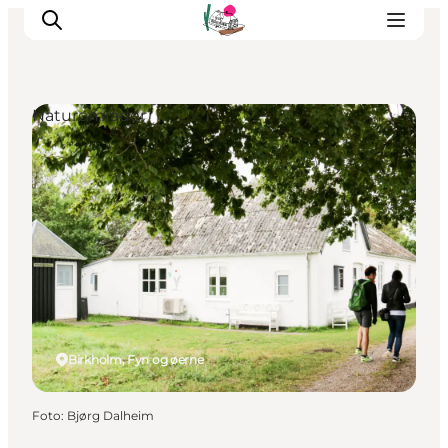
Naturområder
Oplevelser
Café & butik
Geopark Besøgscenter
Om Søbygaard
Det sker
Birkholm, Fyn og øerne
Foto
:
Bjørg Dalheim