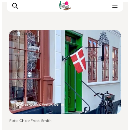
Shopping
Oplevelser
Café & butik
Geopark Besøgscenter
Om Søbygaard
Det sker
Ærøskøbing, Fyn og øerne
Foto
:
Chloe Frost-Smith