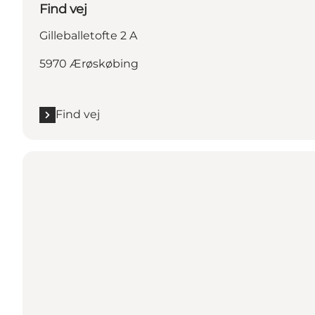
Find vej
Gilleballetofte 2 A
5970 Ærøskøbing
Find vej