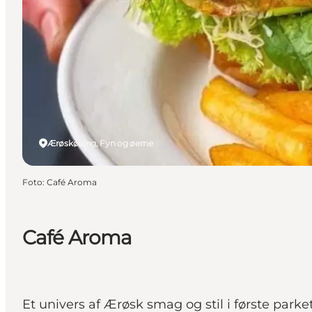
Ærøskøbing, Fyn og øerne
Foto
:
Café Aroma
Café Aroma
Et univers af Ærøsk smag og stil i første parke