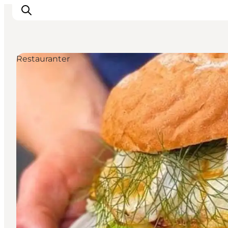
Restauranter
Oplevelser
Café & butik
Geopark Besøgscenter
Om Søbygaard
Det sker