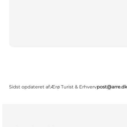
Sidst opdateret af:
Ærø Turist & Erhverv
post@arre.d