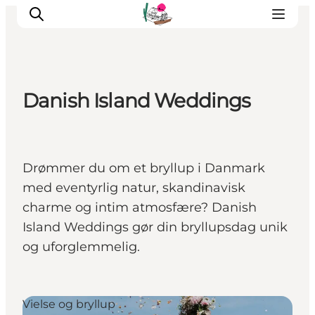
Danish Island Weddings
Oplevelser
Café & butik
Geopark Besøgscenter
Drømmer du om et bryllup i Danmark
Om Søbygaard
med eventyrlig natur, skandinavisk
Det sker
charme og intim atmosfære? Danish
Island Weddings gør din bryllupsdag unik
og uforglemmelig.
Vielse og bryllup