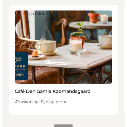
Mad og drikke
Café Den Gamle Købmandsgaard
Ærøskøbing, Fyn og øerne