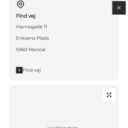
Find vej
Havnegade 11
Eriksens Plads
5960 Marstal
Find vej
Loading map...