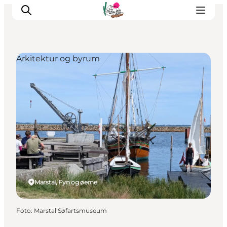
Arkitektur og byrum
Oplevelser
Café & butik
Geopark Besøgscenter
Om Søbygaard
Det sker
Marstal, Fyn og øerne
Foto
:
Marstal Søfartsmuseum