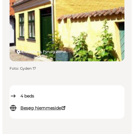
Ærøskøbing, Fyn og øerne
Foto
:
Gyden 17
4
beds
Besøg hjemmeside