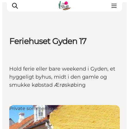
Feriehuset Gyden 17
Oplevelser
Café & butik
Geopark Besøgscenter
Hold ferie eller bare weekend i Gyden, et
Om Søbygaard
hyggeligt byhus, midt i den gamle og
Det sker
smukke købstad Ærøskøbing
Private sommerhuse