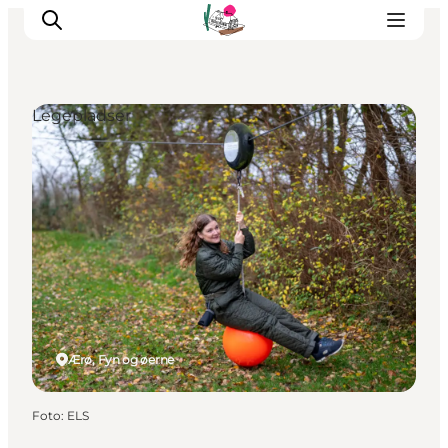
Legepladser
Oplevelser
Café & butik
Geopark Besøgscenter
Om Søbygaard
Det sker
Ærø, Fyn og øerne
Foto
:
ELS