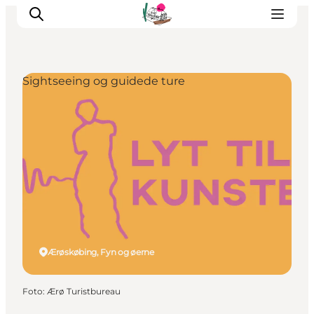
Sightseeing og guidede ture
Oplevelser
Café & butik
Geopark Besøgscenter
Om Søbygaard
Det sker
Ærøskøbing, Fyn og øerne
Foto
:
Ærø Turistbureau