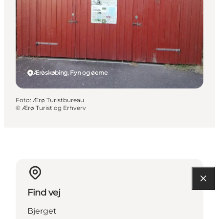
Ærøskøbing, Fyn og øerne
Foto
:
Ærø Turistbureau
©
Ærø Turist og Erhverv
Find vej
Bjerget