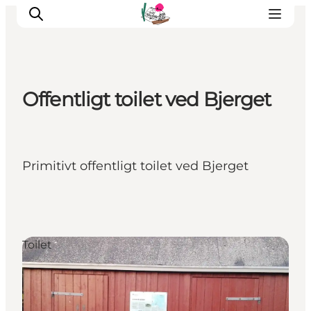
Offentligt toilet ved Bjerget
Oplevelser
Café & butik
Geopark Besøgscenter
Primitivt offentligt toilet ved Bjerget
Om Søbygaard
Det sker
Toilet