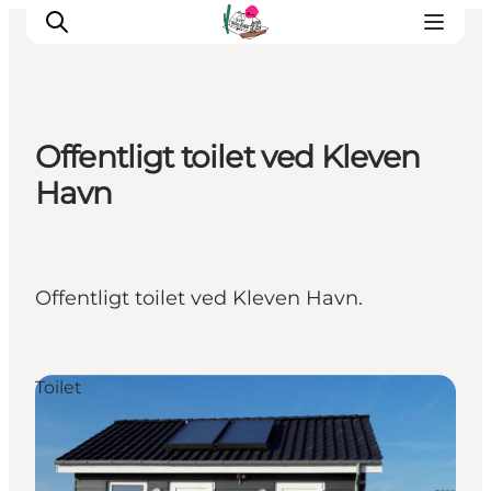
Offentligt toilet ved Kleven
Oplevelser
Havn
Café & butik
Geopark Besøgscenter
Om Søbygaard
Offentligt toilet ved Kleven Havn.
Det sker
Toilet