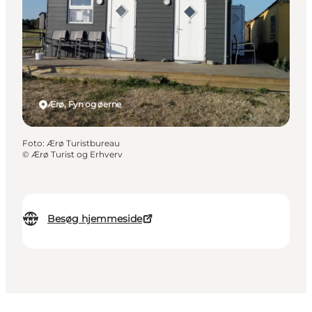
Ærø, Fyn og øerne
Foto
:
Ærø Turistbureau
©
Ærø Turist og Erhverv
Besøg hjemmeside