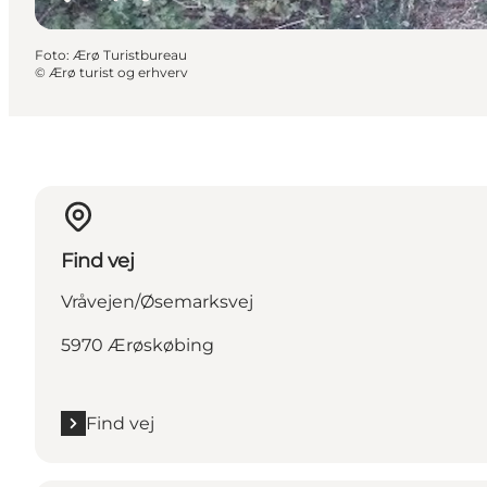
Foto
:
Ærø Turistbureau
©
Ærø turist og erhverv
Find vej
Vråvejen/Øsemarksvej
5970 Ærøskøbing
Find vej