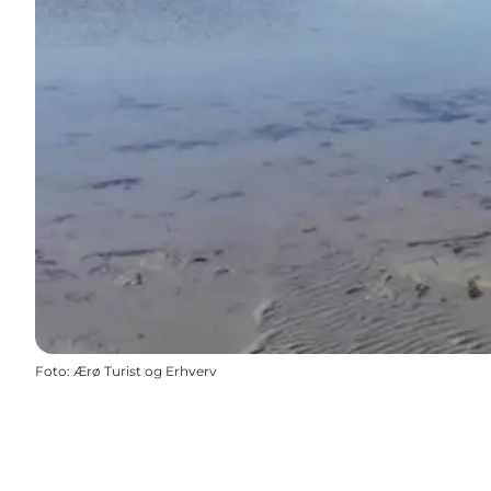
Foto
:
Ærø Turist og Erhverv