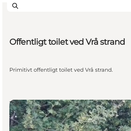
Offentligt toilet ved Vrå strand
Oplevelser
Café & butik
Geopark Besøgscenter
Primitivt offentligt toilet ved Vrå strand.
Om Søbygaard
Det sker
Toilet