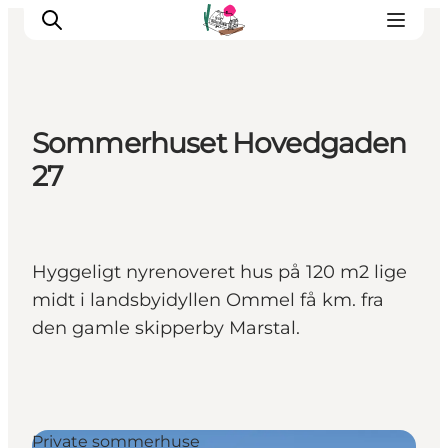
Sommerhuset Hovedgaden
Oplevelser
27
Café & butik
Geopark Besøgscenter
Om Søbygaard
Hyggeligt nyrenoveret hus på 120 m2 lige
Det sker
midt i landsbyidyllen Ommel få km. fra
den gamle skipperby Marstal.
Private sommerhuse