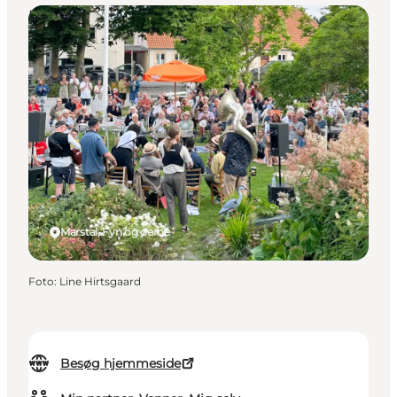
Det sker
Marstal, Fyn og øerne
Foto
:
Line Hirtsgaard
Besøg hjemmeside