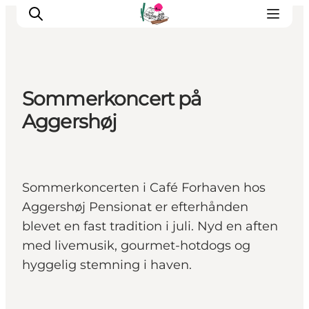
Sommerkoncert på
Oplevelser
Aggershøj
Café & butik
Geopark Besøgscenter
Om Søbygaard
Sommerkoncerten i Café Forhaven hos
Det sker
Aggershøj Pensionat er efterhånden
blevet en fast tradition i juli. Nyd en aften
med livemusik, gourmet-hotdogs og
hyggelig stemning i haven.