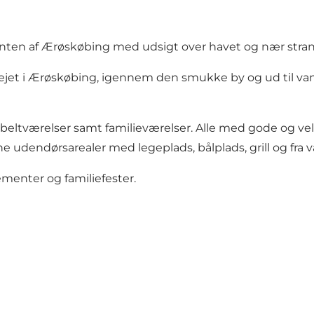
nten af Ærøskøbing med udsigt over havet og nær stra
gelejet i Ærøskøbing, igennem den smukke by og ud til
tværelser samt familieværelser. Alle med gode og velhol
udendørsarealer med legeplads, bålplads, grill og fra v
gementer og familiefester.