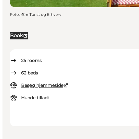
Foto
:
Ærø Turist og Erhverv
Book
25
rooms
62
beds
Besøg hjemmeside
Hunde tilladt