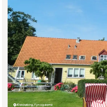
Ærøskøbing, Fyn og øerne