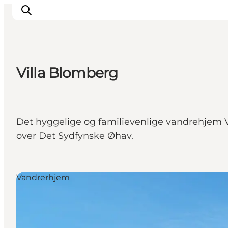
Villa Blomberg
Oplevelser
Café & butik
Geopark Besøgscenter
Det hyggelige og familievenlige vandrehjem 
Om Søbygaard
over Det Sydfynske Øhav.
Det sker
Vandrerhjem