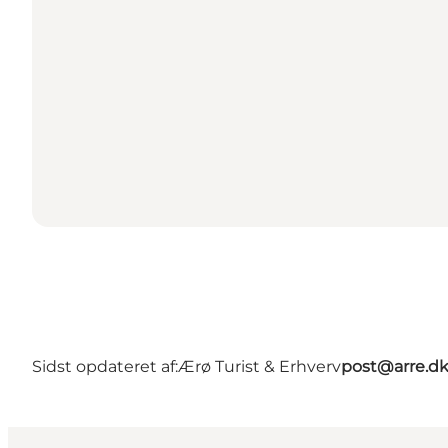
Sidst opdateret af:
Ærø Turist & Erhverv
post@arre.d