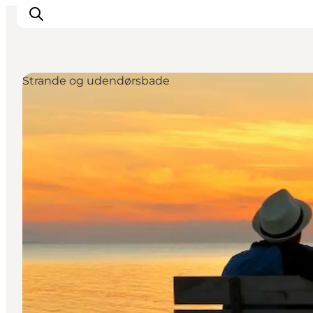
Strande og udendørsbade
Oplevelser
Café & butik
Geopark Besøgscenter
Om Søbygaard
Det sker