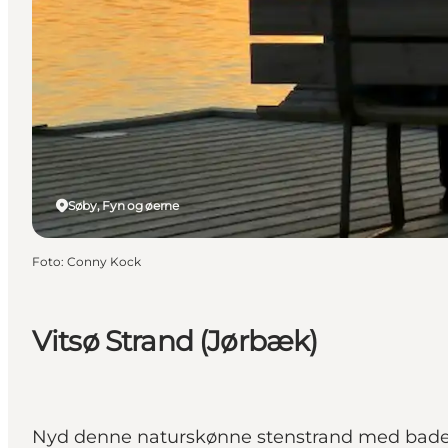
Søby, Fyn og øerne
Foto
:
Conny Kock
Vitsø Strand (Jørbæk)
Nyd denne naturskønne stenstrand med badeb