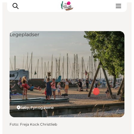
Legepladser
Oplevelser
Café & butik
Geopark Besøgscenter
Om Søbygaard
Det sker
Søby, Fyn og øerne
Foto
:
Freja Kock Christlieb