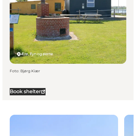
Ærø, Fyn og øerne
Foto
:
Bjørg Kiær
Book shelter