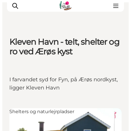
Kleven Havn - telt, shelter og
Oplevelser
ro ved Ærøs kyst
Café & butik
Geopark Besøgscenter
Om Søbygaard
I farvandet syd for Fyn, på Ærøs nordkyst,
Det sker
ligger Kleven Havn
Shelters og naturlejrpladser