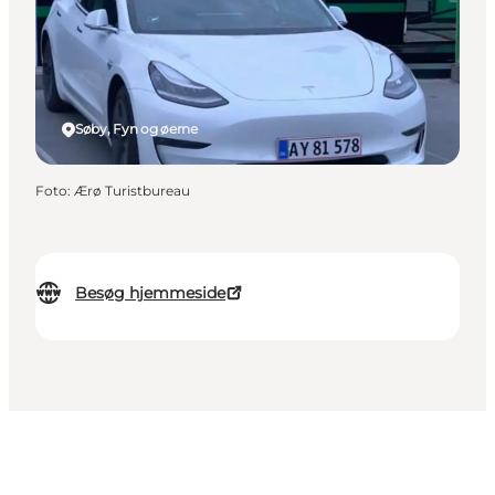
Søby, Fyn og øerne
Foto
:
Ærø Turistbureau
Besøg hjemmeside