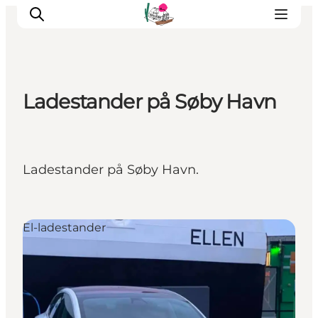
Ladestander på Søby Havn
Oplevelser
Café & butik
Geopark Besøgscenter
Ladestander på Søby Havn.
Om Søbygaard
Det sker
El-ladestander