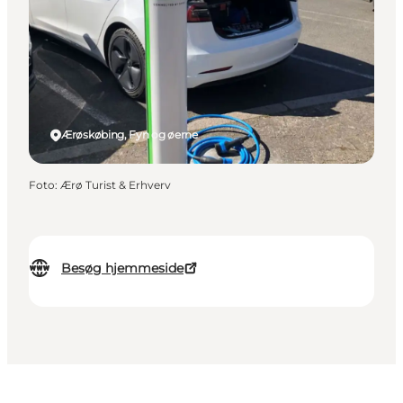
Ærøskøbing, Fyn og øerne
Foto
:
Ærø Turist & Erhverv
Besøg hjemmeside