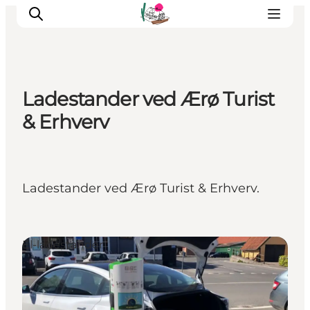
Ladestander ved Ærø Turist
Oplevelser
& Erhverv
Café & butik
Geopark Besøgscenter
Om Søbygaard
Ladestander ved Ærø Turist & Erhverv.
Det sker
El-ladestander