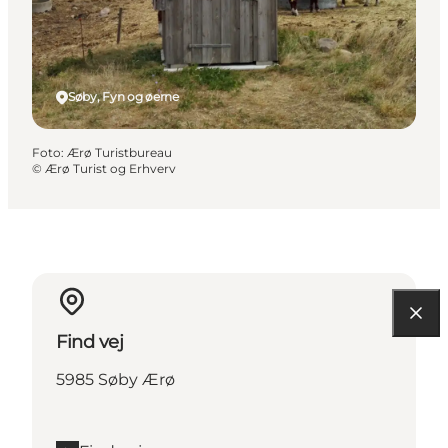
Søby, Fyn og øerne
Foto
:
Ærø Turistbureau
©
Ærø Turist og Erhverv
Find vej
5985 Søby Ærø