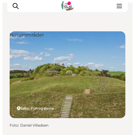
Naturområder
Oplevelser
Café & butik
Geopark Besøgscenter
Om Søbygaard
Det sker
Søby, Fyn og øerne
Foto
:
Daniel Villadsen